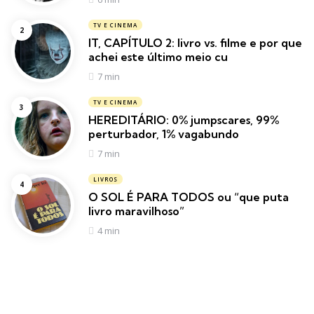
TV E CINEMA
IT, CAPÍTULO 2: livro vs. filme e por que
achei este último meio cu
7 min
TV E CINEMA
HEREDITÁRIO: 0% jumpscares, 99%
perturbador, 1% vagabundo
7 min
LIVROS
O SOL É PARA TODOS ou “que puta
livro maravilhoso”
4 min