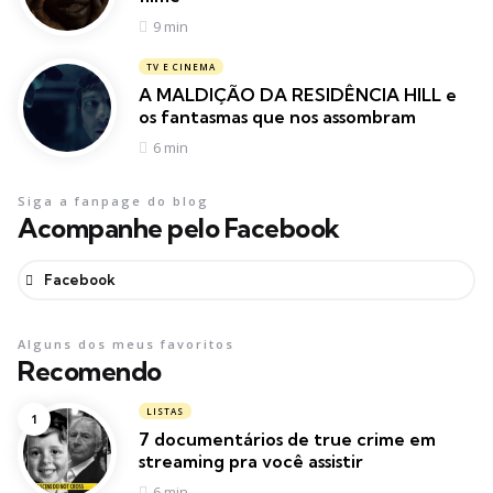
9 min
TV E CINEMA
A MALDIÇÃO DA RESIDÊNCIA HILL e
os fantasmas que nos assombram
6 min
Siga a fanpage do blog
Acompanhe pelo Facebook
Facebook
Alguns dos meus favoritos
Recomendo
LISTAS
7 documentários de true crime em
streaming pra você assistir
6 min